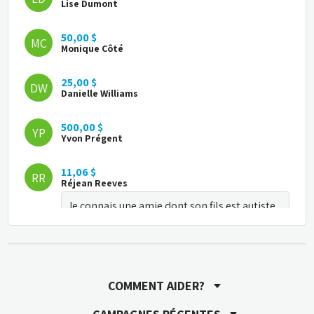
Lise Dumont
50,00 $
MC
Monique Côté
25,00 $
DW
Danielle Williams
500,00 $
YP
Yvon Prégent
11,06 $
RR
Réjean Reeves
Je connais une amie dont son fils est autiste 
et ce n'est pas toujors facile
43,29 $
YA
Yasmine Aghdaie 
COMMENT AIDER?
21,80 $
MT