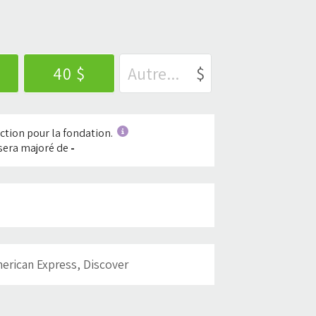
40 $
$
ction pour la fondation.
 sera majoré de
-
merican Express, Discover