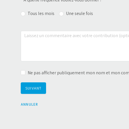
Tous les mois
Une seule fois
Un reçu de don vous sera envoyé par courriel à ch
comportera la somme des montants donnés dans 
À quelle date aimeriez-vous faire le prélèvement autom
1er du mois
15 du mois
Ne pas afficher publiquement mon nom et mon co
SUIVANT
ANNULER