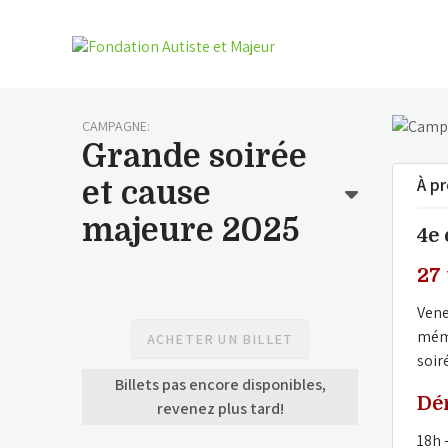
CAMPAGNE:
Grande soirée
À p
et cause
majeure 2025
4e
27
Vene
mémo
ACHETER UN BILLET
soir
Billets pas encore disponibles,
Dé
revenez plus tard!
18h 