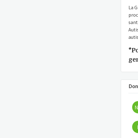
La G
proc
sant
Auti
auti
*P
ge
Don