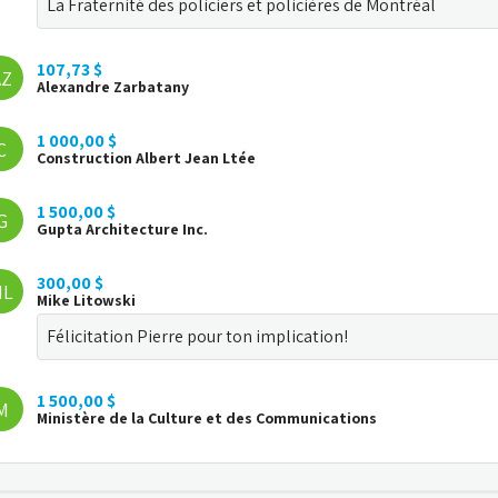
La Fraternité des policiers et policières de Montréal
107,73 $
AZ
Alexandre Zarbatany
1 000,00 $
C
Construction Albert Jean Ltée
1 500,00 $
G
Gupta Architecture Inc.
300,00 $
ML
Mike Litowski
Félicitation Pierre pour ton implication!
1 500,00 $
M
Ministère de la Culture et des Communications
1 500,00 $
M
Ministère des Affaires municipales et de l'Habitation