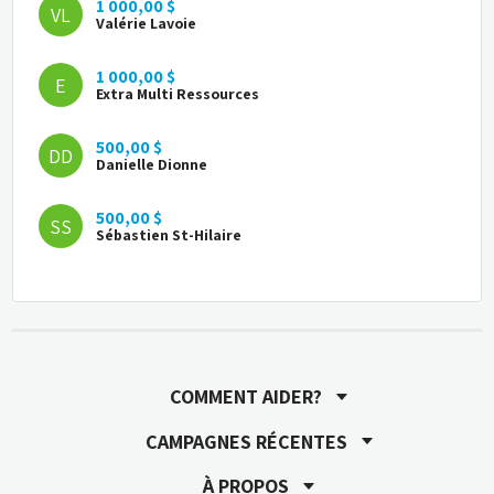
1 000,00 $
VL
Valérie Lavoie
1 000,00 $
E
Extra Multi Ressources
500,00 $
DD
Danielle Dionne
500,00 $
SS
Sébastien St-Hilaire
200,00 $
YS
Yolaine  Smith
1 000,00 $
A
Adviso
COMMENT AIDER?
Bravo à Catherine Chevrette pour son 
implication de longue date dans la fondation 
CAMPAGNES RÉCENTES
!!!
À PROPOS