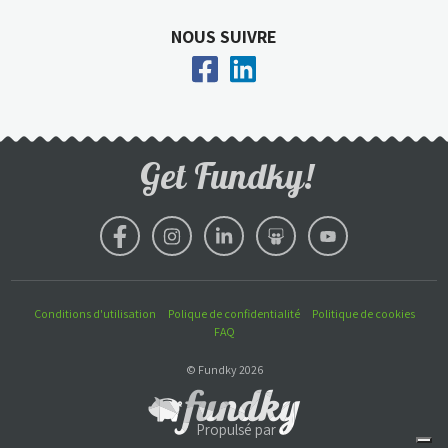
1 000,00 $
NOUS SUIVRE
G
Groupe VIF
1 000,00 $
GD
Genevieve Desmarais
500,00 $
Get Fundky!
AD
André d'Orsonnens
Ne manquez pas de transmettre mes 
salutations à Xavier Paillat!
Conditions d'utilisation
Polique de confidentialité
Politique de cookies
FAQ
© Fundky 2026
Propulsé par